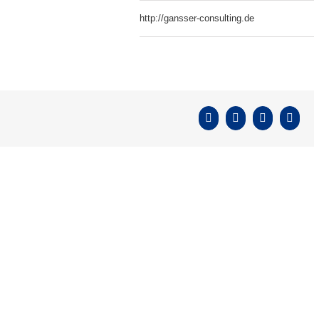
http://gansser-consulting.de
Facebook
X
Pinterest
E-
Mail