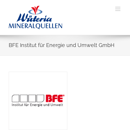
Skip
to
content
BFE Institut für Energie und Umwelt GmbH
View
Larger
Image