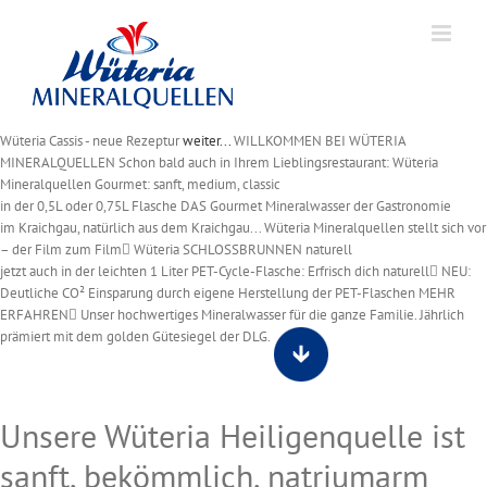
Skip
to
content
Wüteria Cassis - neue Rezeptur
weiter...
WILLKOMMEN BEI WÜTERIA
MINERALQUELLEN
Schon bald auch in Ihrem Lieblingsrestaurant:
Wüteria
Mineralquellen Gourmet: sanft, medium, classic
in der 0,5L oder 0,75L Flasche
DAS Gourmet Mineralwasser der Gastronomie
im Kraichgau, natürlich aus dem Kraichgau...
Wüteria Mineralquellen stellt sich vor
– der Film
zum Film
Wüteria SCHLOSSBRUNNEN naturell
jetzt auch in der leichten 1 Liter PET-Cycle-Flasche:
Erfrisch dich naturell
NEU:
Deutliche CO² Einsparung durch eigene Herstellung der PET-Flaschen
MEHR
ERFAHREN
Unser hochwertiges Mineralwasser für die ganze Familie. Jährlich
prämiert mit dem golden Gütesiegel der DLG.
Unsere Wüteria Heiligenquelle ist
sanft, bekömmlich, natriumarm