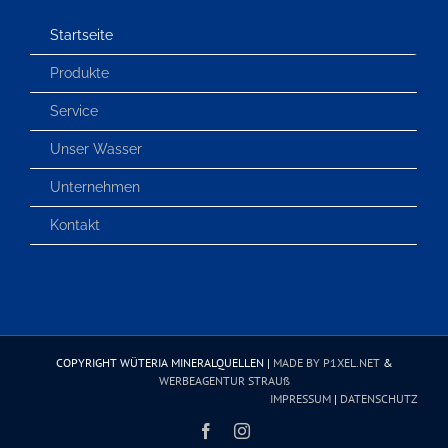
Startseite
Produkte
Service
Unser Wasser
Unternehmen
Kontakt
COPYRIGHT WÜTERIA MINERALQUELLEN |
MADE BY P1XEL.NET
&
WERBEAGENTUR STRAUß
IMPRESSUM
|
DATENSCHUTZ
Facebook
Instagram