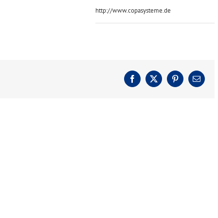
http://www.copasysteme.de
Facebook
X
Pinterest
E-
Mail