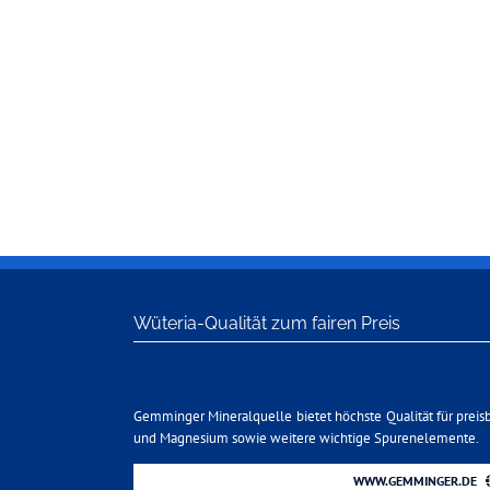
Wüteria-Qualität zum fairen Preis
Gemminger Mineralquelle bietet höchste Qualität für preis
und Magnesium sowie weitere wichtige Spurenelemente.
WWW.GEMMINGER.DE