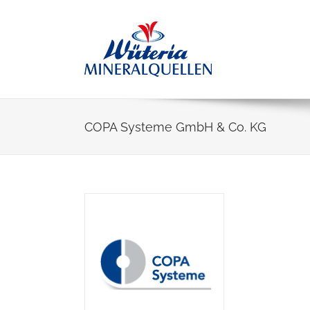
Skip
to
content
COPA Systeme GmbH & Co. KG
View
Larger
Image