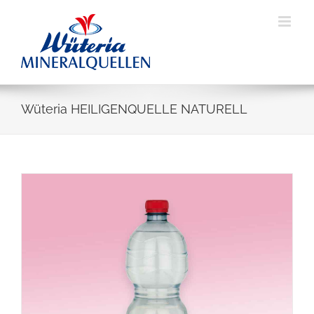
Skip
to
content
Wüteria HEILIGENQUELLE NATURELL
View
Larger
Image