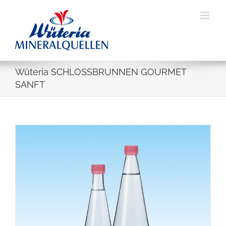
Skip
to
content
Wüteria SCHLOSSBRUNNEN GOURMET
SANFT
View
Larger
Image