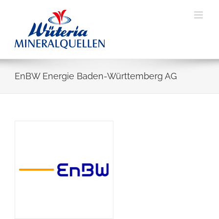
Skip
to
content
EnBW Energie Baden-Württemberg AG
View
Larger
Image