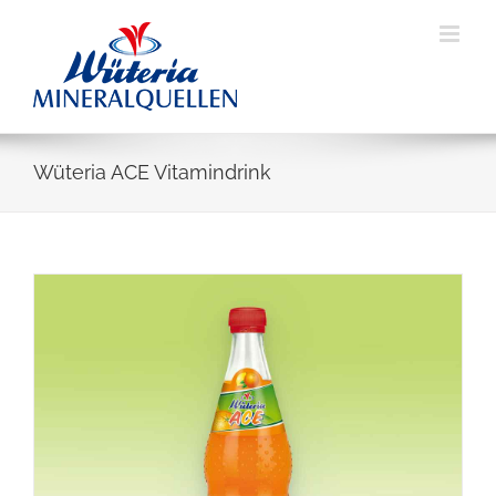
Skip
to
content
Wüteria ACE Vitamindrink
View
Larger
Image