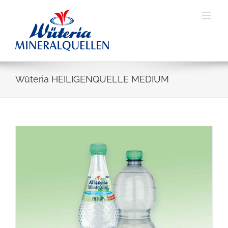
Skip
to
content
Wüteria HEILIGENQUELLE MEDIUM
View
Larger
Image