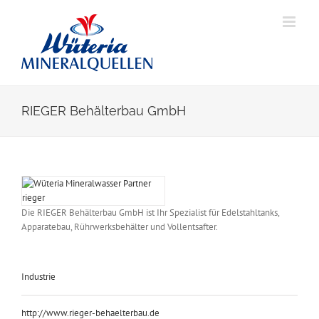
Skip
to
content
RIEGER Behälterbau GmbH
View
Larger
Image
Die RIEGER Behälterbau GmbH ist Ihr Spezialist für Edelstahltanks,
Apparatebau, Rührwerksbehälter und Vollentsafter.
Industrie
http://www.rieger-behaelterbau.de