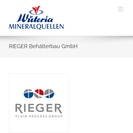
Skip
to
content
RIEGER Behälterbau GmbH
View
Larger
Image