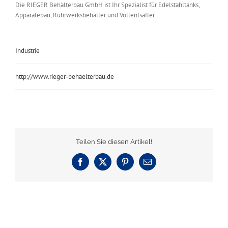
Die RIEGER Behälterbau GmbH ist Ihr Spezialist für Edelstahltanks,
Apparatebau, Rührwerksbehälter und Vollentsafter.
Industrie
http://www.rieger-behaelterbau.de
Teilen Sie diesen Artikel!
Facebook
X
Pinterest
E-
Mail