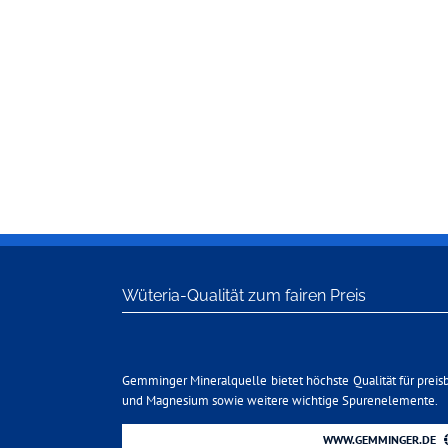
Wüteria-Qualität zum fairen Preis
Gemminger Mineralquelle bietet höchste Qualität für preis
und Magnesium sowie weitere wichtige Spurenelemente.
WWW.GEMMINGER.DE