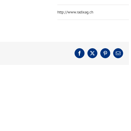
http://www.radixag.ch
Facebook
X
Pinterest
E-
Mail