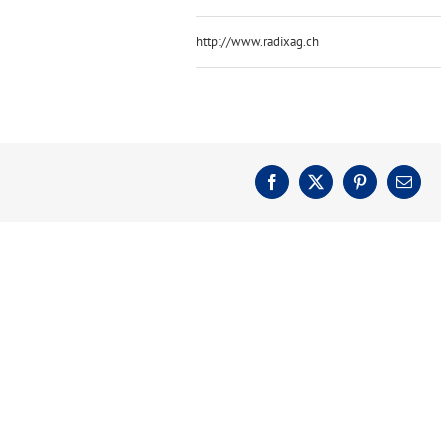
http://www.radixag.ch
Facebook
X
Pinterest
E-
Mail