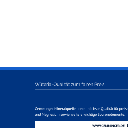
Wüteria-Qualität zum fairen Preis
Gemminger Mineralquelle bietet höchste Qualität für preis
und Magnesium sowie weitere wichtige Spurenelemente.
WWW.GEMMINGER.DE