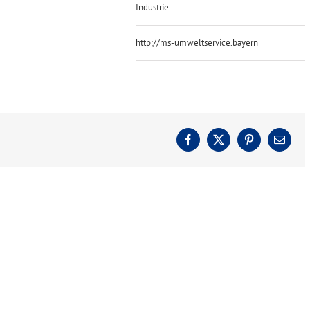
Industrie
http://ms-umweltservice.bayern
Facebook
X
Pinterest
E-
Mail