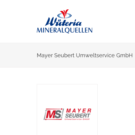
Skip
to
content
Mayer Seubert Umweltservice GmbH
View
Larger
Image