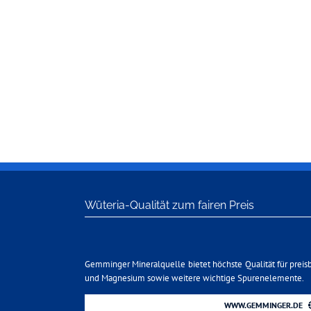
Wüteria-Qualität zum fairen Preis
Gemminger Mineralquelle bietet höchste Qualität für preis
und Magnesium sowie weitere wichtige Spurenelemente.
WWW.GEMMINGER.DE