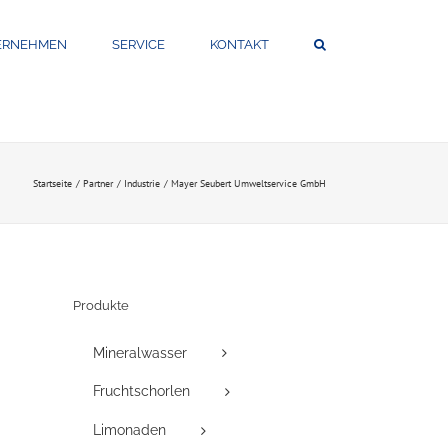
ERNEHMEN
SERVICE
KONTAKT
Startseite
Partner
Industrie
Mayer Seubert Umweltservice GmbH
Produkte
Mineralwasser
Fruchtschorlen
Limonaden