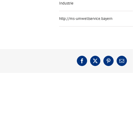
Industrie
http://ms-umweltservice.bayern
Facebook
X
Pinterest
E-
Mail