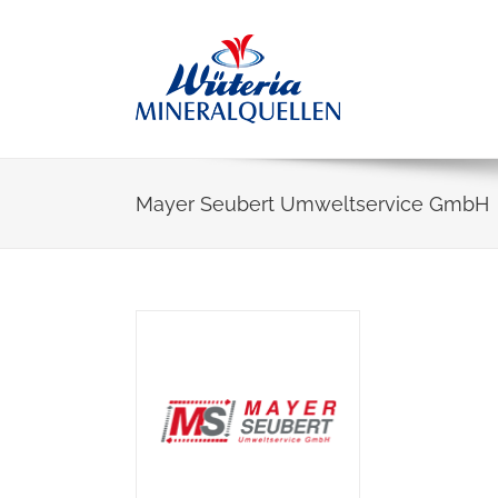
Skip
to
content
Mayer Seubert Umweltservice GmbH
View
Larger
Image