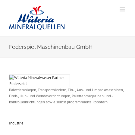
Skip
to
content
Federspiel Maschinenbau GmbH
View
Larger
Image
Palettieranlagen, Transportbändern, Ein- , Aus- und Umpackmaschinen,
Dreh-, Hub- und Wendevorrichtungen, Palettenmagazinen und -
kontrolleinrichtungen sowie selbst programmierte Robotern.
Industrie