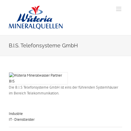
Skip
to
content
B.I.S. Telefonsysteme GmbH
View
Larger
Image
Die B.I.S Telefonsysteme GmbH ist eins der führenden Systemhäuser
im Bereich Telekommunikation.
Industrie
IT - Dienstleister