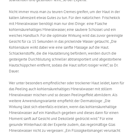
Nicht immer muss man zu teuren Cremes greifen, um der Haut in der
kalten Jahreszeit etwas Gutes zu tun. Für den natürlichen Frischekick
mit Mineralwasser benötigt man nur drei Dinge: eine Flasche
kohlensäurehaltiges Mineralwasser, eine saubere Schüssel und ein
weiches Handtuch. Für die optimale Wirkung wird das zuvor gereinigte
Gesicht für ca. 15 Sekunden in das prickelnde Wasser getaucht. „Die
Kohlensäure wirkt dabei wie eine sanfte Massage auf die Haut.
Schlackenstoffe, die die Hautalterung befördern, werden durch die
gesteigerte Durchblutung schneller abtransportiert und abgestorbene
Hautschüppchen entfernt, sodass die Haut sofort rosiger wirkt“, so Dr.
Dauer.
Wer unter besonders empfindlicher oder trockener Haut leidet, kann für
das Peeling auch kohlensäurehaltiges Mineralwasser mit stillem
Mineralwasser mischen und so dessen Peelingeffekt abmildern. Als
weitere Anwendungsvariante empfiehlt der Dermatologe: „Die
Wirkung lässt sich ebenfalls erzielen, wenn das kohlensäurehaltige
Mineralwasser auf ein Handtuch gegeben und dieses dann für einen
Moment sanft auf Gesicht und Dekolleté gedrückt wird.“ Für eine
gesunde Winterhaut rät der Experte zudem, das regelmäßige Glas
Mineralwasser nicht zu vergessen: „Ein Flüssigkeitsmangel verursacht