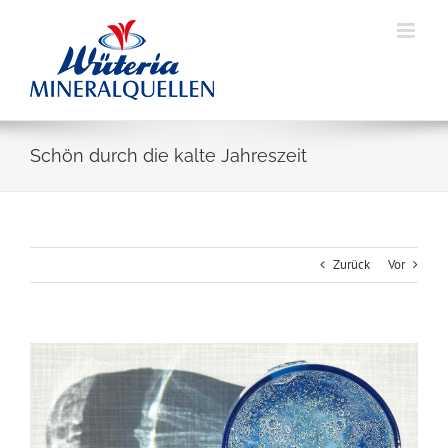
Skip
to
content
Schön durch die kalte Jahreszeit
Zurück
Vor
Zeige
grösseres
Bild