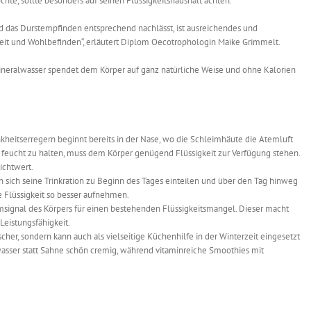
e, sollte besonders auf seinen Flüssigkeitshaushalt achten.
 das Durstempfinden entsprechend nachlässt, ist ausreichendes und
keit und Wohlbefinden“, erläutert Diplom Oecotrophologin Maike Grimmelt.
„Mineralwasser spendet dem Körper auf ganz natürliche Weise und ohne Kalorien
kheitserregern beginnt bereits in der Nase, wo die Schleimhäute die Atemluft
t feucht zu halten, muss dem Körper genügend Flüssigkeit zur Verfügung stehen.
ichtwert.
n sich seine Trinkration zu Beginn des Tages einteilen und über den Tag hinweg
e Flüssigkeit so besser aufnehmen.
armsignal des Körpers für einen bestehenden Flüssigkeitsmangel. Dieser macht
Leistungsfähigkeit.
öscher, sondern kann auch als vielseitige Küchenhilfe in der Winterzeit eingesetzt
ser statt Sahne schön cremig, während vitaminreiche Smoothies mit