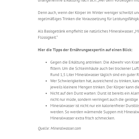
unangenehme Erkältung nach sich. „Wer dem vorbeugen möcht
Denn auch, wenn der Körper im Winter weniger schwitzt und
regelmäßiges Trinken die Voraussetzung für Leistungsfähig
Als Basisgetränk empfiehlt sie natürliches Mineralwasser. 
Flüssigkeit.“
Hier die Tipps der Ernährungsexpertin auf einen Blick:
Gegen die Erkältung antrinken: Die Abwehr von Kran
filtern. Um die Schleimhäute auch bei trockener Luf
Rund 1,5 Liter Mineralwasser täglich sind ein guter R
Wer Schwierigkeiten hat, ausreichend zu trinken, kan
jeweils kleinere Mengen trinken. Der Körper kann di
Nicht auf den Durst warten: Durst ist bereits ein Al
nicht nur müde, sondern verringert auch die geistige 
Mineralwasser ist nicht nur ein kalorienfreier Durstl
werden. So werden wärmende Suppen mit Mineralwas
Mineralwasser extra frisch schmecken.
Quelle: Mineralwasser.com