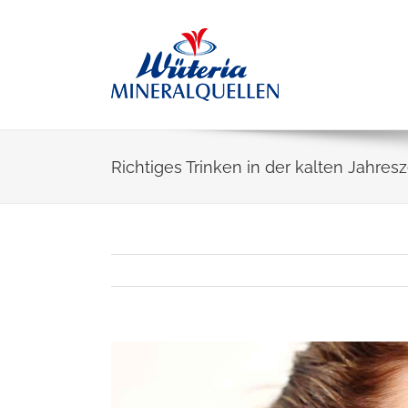
Skip
to
content
Richtiges Trinken in der kalten Jahresz
Zeige
grösseres
Bild