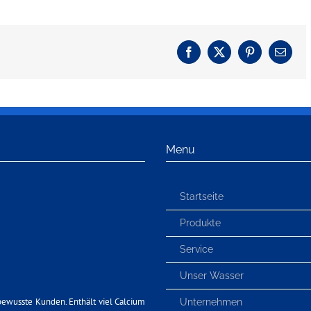
Facebook
X
Pinterest
E-
Mail
Menu
Startseite
Produkte
Service
Unser Wasser
bewusste Kunden. Enthält viel Calcium
Unternehmen