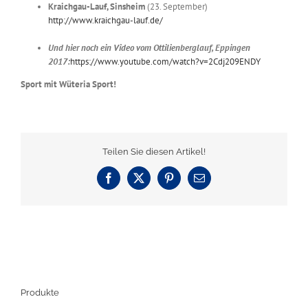
Kraichgau-Lauf, Sinsheim
(23. September)
http://www.kraichgau-lauf.de/
Und hier noch ein Video vom Ottilienberglauf, Eppingen
2017:
https://www.youtube.com/watch?v=2Cdj209ENDY
Sport mit Wüteria Sport!
Teilen Sie diesen Artikel!
Facebook
X
Pinterest
E-
Mail
Produkte