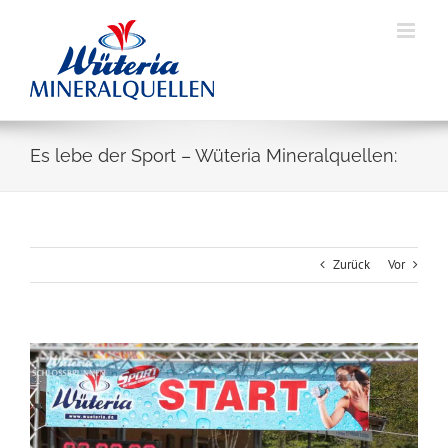
Skip
to
content
Es lebe der Sport – Wüteria Mineralquellen:
Zurück
Vor
Zeige
grösseres
Bild