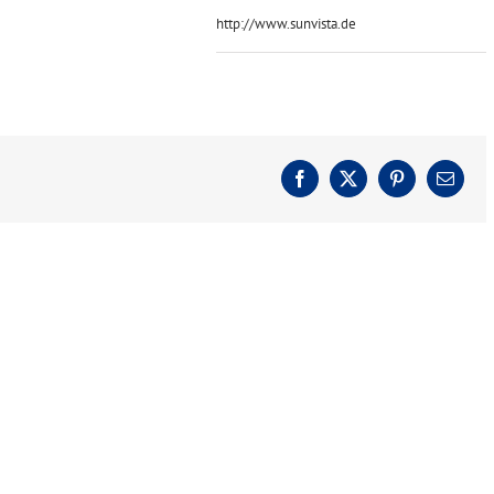
http://www.sunvista.de
Facebook
X
Pinterest
E-
Mail