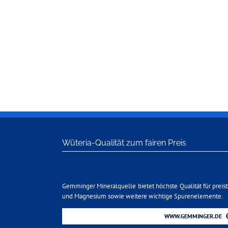
Wüteria-Qualität zum fairen Preis
Gemminger Mineralquelle bietet höchste Qualität für preis
und Magnesium sowie weitere wichtige Spurenelemente.
WWW.GEMMINGER.DE