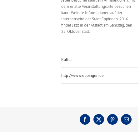
Jeder Besucher kauft ein Armbändchen, mit
dem er alle Veranstaltungsorte besuchen
kann. Weitere Informationen auf der
Internetrseite der Stadt Eppingen. 2016
findet Jazz in der Atstadt am Samstag, den
22. Oktober statt.
Kultur
http://www.eppingen.de
Facebook
X
Pinterest
E-
Mail