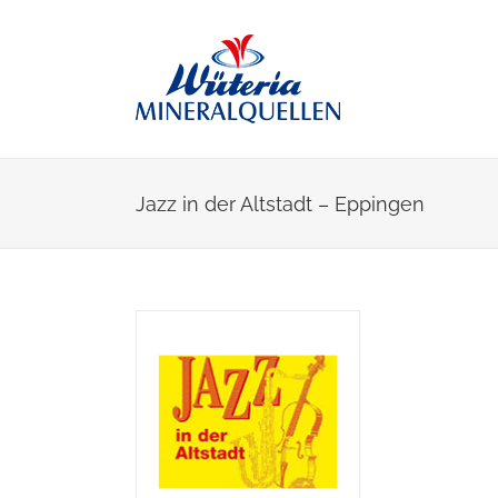
Skip
to
content
Jazz in der Altstadt – Eppingen
View
Larger
Image