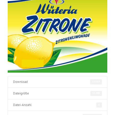
Download
11569
Dateigröße
55 MB
Datei-Anzahl
6