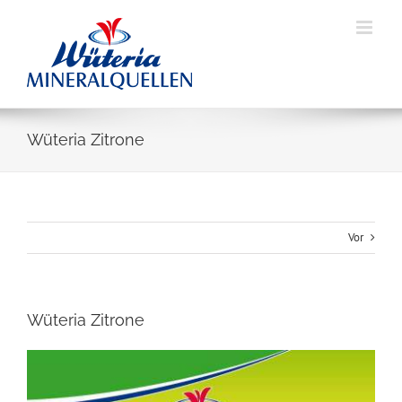
Skip
to
content
Wüteria Zitrone
Vor
Wüteria Zitrone