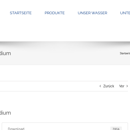
STARTSEITE
PRODUKTE
UNSER WASSER
UNT
dium
Startsei
Zurück
Vor
dium
Download
7856