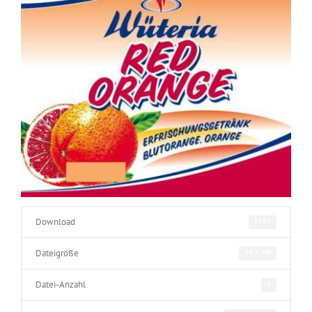
Download
5781
Dateigröße
29,3 MB
Datei-Anzahl
3