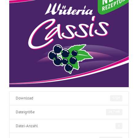
Download
5764
Dateigröße
28,7 MB
Datei-Anzahl
3