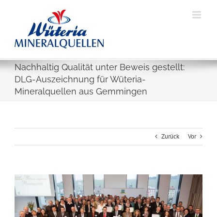
Skip
to
content
Nachhaltig Qualität unter Beweis gestellt:
DLG-Auszeichnung für Wüteria-
Mineralquellen aus Gemmingen
Zurück
Vor
Zeige
grösseres
Bild