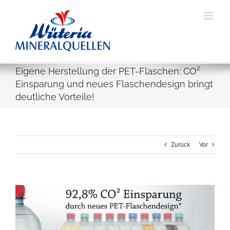
Skip
to
content
Eigene Herstellung der PET-Flaschen: CO²
Einsparung und neues Flaschendesign bringt
deutliche Vorteile!
Zurück
Vor
Zeige
grösseres
Bild