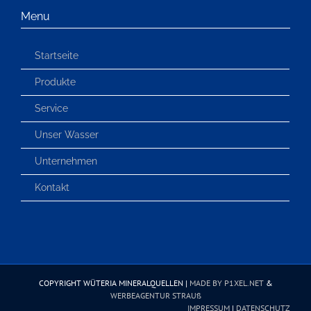
Menu
Startseite
Produkte
Service
Unser Wasser
Unternehmen
Kontakt
COPYRIGHT WÜTERIA MINERALQUELLEN |
MADE BY P1XEL.NET
&
WERBEAGENTUR STRAUß
IMPRESSUM
|
DATENSCHUTZ