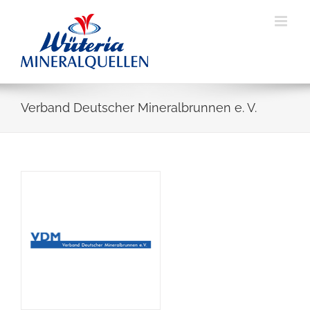
Skip
to
content
Verband Deutscher Mineralbrunnen e. V.
View
Larger
Image