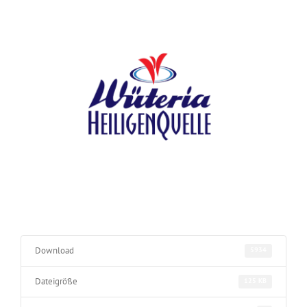
Download
5934
Dateigröße
125 KB