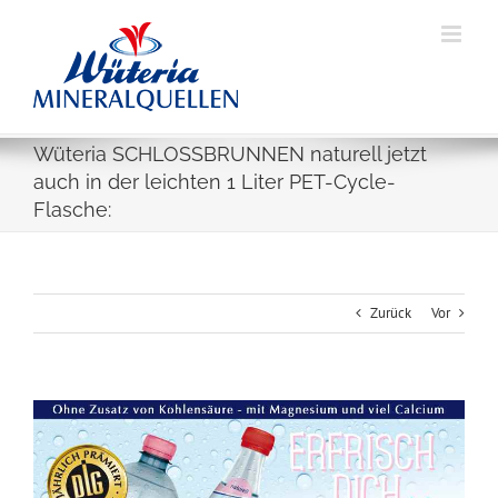
Skip
to
content
Wüteria SCHLOSSBRUNNEN naturell jetzt
auch in der leichten 1 Liter PET-Cycle-
Flasche:
Zurück
Vor
Zeige
grösseres
Bild