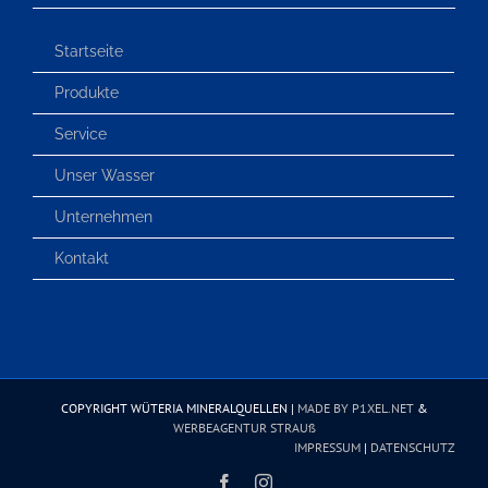
Startseite
Produkte
Service
Unser Wasser
Unternehmen
Kontakt
COPYRIGHT WÜTERIA MINERALQUELLEN |
MADE BY P1XEL.NET
&
WERBEAGENTUR STRAUß
IMPRESSUM
|
DATENSCHUTZ
Facebook
Instagram