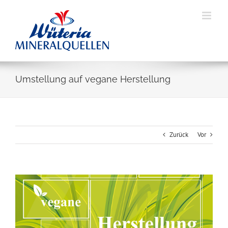
Skip
to
content
Umstellung auf vegane Herstellung
Zurück
Vor
Zeige
grösseres
Bild