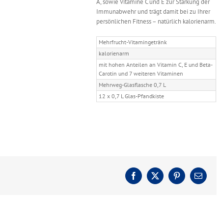
A, sowie Vitamine C und E zur Stärkung der
Immunabwehr und trägt damit bei zu Ihrer
persönlichen Fitness – natürlich kalorienarm.
Mehrfrucht-Vitamingetränk
kalorienarm
mit hohen Anteilen an Vitamin C, E und Beta-
Carotin und 7 weiteren Vitaminen
Mehrweg-Glasflasche 0,7 L
12 x 0,7 L Glas-Pfandkiste
Facebook
X
Pinterest
E-
Mail