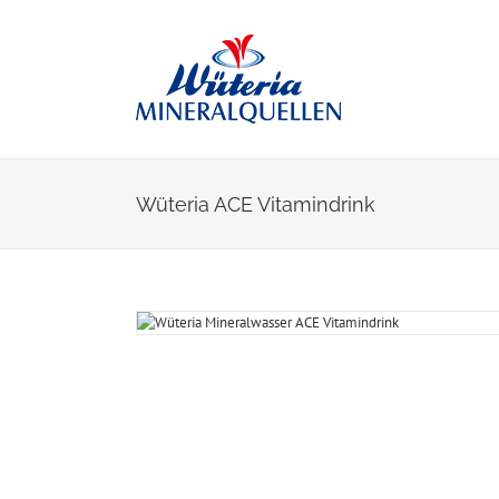
Skip
to
content
Wüteria ACE Vitamindrink
View
Larger
Image