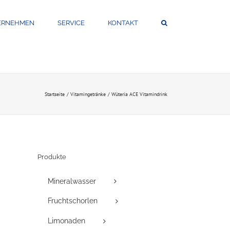
ERNEHMEN
SERVICE
KONTAKT
Startseite
Vitamingetränke
Wüteria ACE Vitamindrink
Produkte
Mineralwasser
Fruchtschorlen
Limonaden