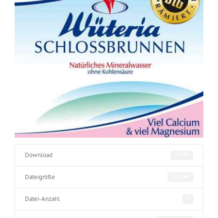
Download
17366
Dateigröße
27,2 MB
Datei-Anzahl
7