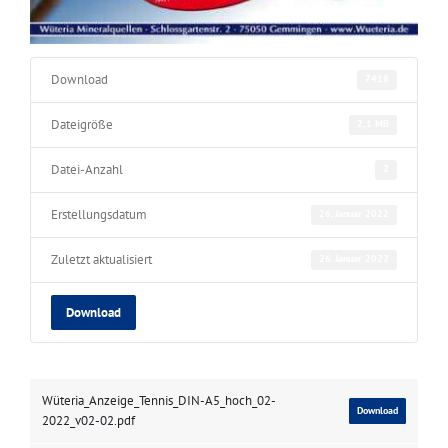
Download
7418
Dateigröße
2,1 MB
Datei-Anzahl
2
Erstellungsdatum
26. Januar 2022
Zuletzt aktualisiert
26. Januar 2022
Download
Wüteria_Anzeige_Tennis_DIN-A5_hoch_02-
Download
2022_v02-02.pdf