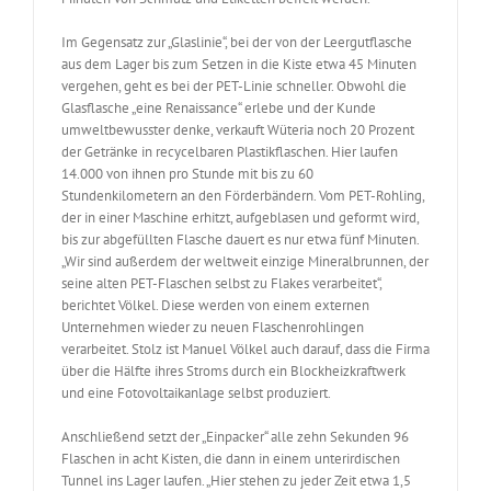
Im Gegensatz zur „Glaslinie“, bei der von der Leergutflasche
aus dem Lager bis zum Setzen in die Kiste etwa 45 Minuten
vergehen, geht es bei der PET-Linie schneller. Obwohl die
Glasflasche „eine Renaissance“ erlebe und der Kunde
umweltbewusster denke, verkauft Wüteria noch 20 Prozent
der Getränke in recycelbaren Plastikflaschen. Hier laufen
14.000 von ihnen pro Stunde mit bis zu 60
Stundenkilometern an den Förderbändern. Vom PET-Rohling,
der in einer Maschine erhitzt, aufgeblasen und geformt wird,
bis zur abgefüllten Flasche dauert es nur etwa fünf Minuten.
„Wir sind außerdem der weltweit einzige Mineralbrunnen, der
seine alten PET-Flaschen selbst zu Flakes verarbeitet“,
berichtet Völkel. Diese werden von einem externen
Unternehmen wieder zu neuen Flaschenrohlingen
verarbeitet. Stolz ist Manuel Völkel auch darauf, dass die Firma
über die Hälfte ihres Stroms durch ein Blockheizkraftwerk
und eine Fotovoltaikanlage selbst produziert.
Anschließend setzt der „Einpacker“ alle zehn Sekunden 96
Flaschen in acht Kisten, die dann in einem unterirdischen
Tunnel ins Lager laufen. „Hier stehen zu jeder Zeit etwa 1,5