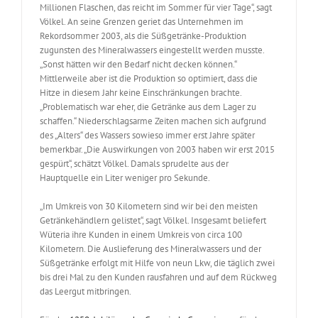
Millionen Flaschen, das reicht im Sommer für vier Tage“, sagt
Völkel. An seine Grenzen geriet das Unternehmen im
Rekordsommer 2003, als die Süßgetränke-Produktion
zugunsten des Mineralwassers eingestellt werden musste.
„Sonst hätten wir den Bedarf nicht decken können.“
Mittlerweile aber ist die Produktion so optimiert, dass die
Hitze in diesem Jahr keine Einschränkungen brachte.
„Problematisch war eher, die Getränke aus dem Lager zu
schaffen.“ Niederschlagsarme Zeiten machen sich aufgrund
des „Alters“ des Wassers sowieso immer erst Jahre später
bemerkbar. „Die Auswirkungen von 2003 haben wir erst 2015
gespürt“, schätzt Völkel. Damals sprudelte aus der
Hauptquelle ein Liter weniger pro Sekunde.
„Im Umkreis von 30 Kilometern sind wir bei den meisten
Getränkehändlern gelistet“, sagt Völkel. Insgesamt beliefert
Wüteria ihre Kunden in einem Umkreis von circa 100
Kilometern. Die Auslieferung des Mineralwassers und der
Süßgetränke erfolgt mit Hilfe von neun Lkw, die täglich zwei
bis drei Mal zu den Kunden rausfahren und auf dem Rückweg
das Leergut mitbringen.