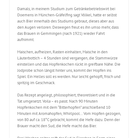
Damals, in meinem Studium zum Getränkebetriebswirt bei
Doemens in München-Gräfelfing sagt Völkel, hatte er selbst
auch Bier innerhalb des Studiums gebraut, dieses aber aus
den Augen verloren. Deswegen freut es ihn umso mehr, dass
das Brauen in Gemmingen (nach 1921) wieder Fahrt
aufnimmt.
Maischen, aufheizen, Rasten einhalten, Maische in den
Läuterbottich – 4 Stunden sind vergangen, die Stammwürze
einstellen und das Hopfenkochen rückt in greifbare Nähe. Die
Jodprobe schon längst hinter uns, kommt der Hopfen ins
Spiel. Ein Helles soll es werden. Nur leicht gehopft, frisch und
spritzig im Geschmack.
Das Rezept angelegt, philosophiert, theoretisiert und in die
Tat umgesetzt. Voila – es passt. Nach 90 Minuten
Hopfenkochen mit dem “Bitterhopfen” anschließend 10
Minuten mit Aromahopfen, Whirlpool… Vom Hopfen gezogen,
von 80 auf ca. 18°C gebracht, kommt die Hefe dazu. Denn der
Brauer macht den Sud, die Hefe macht das Bier.