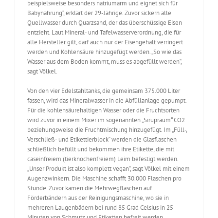
beispielsweise besonders natriumarm und eignet sich für
Babynahrung“, erklärt der 29-Jährige. Zuvor sickern alle
Quellwasser durch Quarzsand, der das überschüssige Eisen
entzieht. Laut Mineral- und Tafelwasserverordnung, die für
alle Hersteller gilt, darf auch nur der Eisengehalt verringert
werden und Kohlensäure hinzugefügt werden. „So wie das
Wasser aus dem Boden kommt, muss es abgefüllt werden“,
sagt Völkel.
Von den vier Edelstahltanks, die gemeinsam 375.000 Liter
fassen, wird das Mineralwasser in die Abfüllanlage gepumpt.
Für die kohlensäurehaltigen Wasser oder die Fruchtsorten
wird zuvor in einem Mixer im sogenannten „Sirupraum“ CO2
beziehungsweise die Fruchtmischung hinzugefügt. Im „Füll-,
Verschließ- und Etikettierblock“ werden die Glasflaschen
schließlich befüllt und bekommen ihre Etikette, die mit
caseinfreiem (tierknochenfreiem) Leim befestigt werden.
„Unser Produkt ist also komplett vegan“, sagt Völkel mit einem
Augenzwinkern. Die Maschine schafft 30.000 Flaschen pro
Stunde. Zuvor kamen die Mehrwegflaschen auf
Förderbändern aus der Reinigungsmaschine, wo sie in
mehreren Laugenbädern bei rund 85 Grad Celsius in 25
Minuten von Schmutz und Etiketten befreit werden.