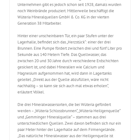
Unternehmen gibt es jedoch schon seit 1928, damals wurden
noch Weinbrände produziert. Mittlerweile beschäftigt die
Wüteria Mineralquellen GmbH & Co. KG in der vierten
Generation 38 Mitarbeiter.
Hinter einer unscheinbaren Tür, ein paar Stufen unter der
Lagerhalle, befindet sich das „Herzstück“: einer der drei
Brunnen. Eine Pumpe fördert zwischen drei und fünf Liter pro
Sekunde aus 140 Metern Tiefe. Das Quellwasser, das
zwischen 20 und 30 Jahre durch verschiedene Erdschichten
gesickert ist, und dabei Mineralien wie Calcium und
Magnesium aufgenommen hat, wird dann in Lagertanks
geleitet. „Direkt aus der Quelle abzufüllen, wäre nicht
nachhaltig – so kann sie sich auch mal etwas erholen“,
erläutert Völkel.
Die drei Mineralwassersorten, die bei Wüteria gefördert
werden – „Wüteria Schlossbrunnen“, „Wüteria Heiligenquelle“
und „Gemminger Mineralquelle“ – stammen aus drei
unterschiedlichen Quellen. Zwei davon befinden sich nur ein
paar Meter hinter der Lagerhalle auf dem Firmengelände.
„Das natürliche Mineralwasser aus der Heiligenquelle ist