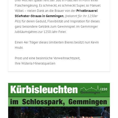
Drei Wochen später reift der Sud in Flaschen in Form einer
Flaschengärung. Es schmeckt, es schmeckt Super, so Manuel
Völkel – vielen Dank an die Brauer von der
Privatbrauerei
Stiefvater-Strauss in Gemmingen
, (
bekannt für Ihr 1250er
Pils
) für deren Geduld, Flexibilität und Inspiration für dieses
ganz besondere Getränk zum Gewinnspiel im Gemminger
Jubiläumsjahres zur 1250 Jahr-Feier.
Einen 4er Träger dieses limitierten Bieres besitzt nun Kevin
Hrubi.
Prost und eine besinnliche Vorweihnachtszeit,
Ihre Wüteria Mineralquellen