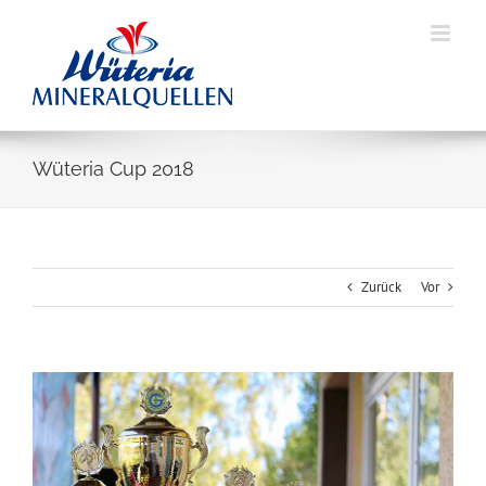
Skip
to
content
Wüteria Cup 2018
Zurück
Vor
Zeige
grösseres
Bild