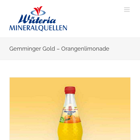
Skip
to
content
Gemminger Gold – Orangenlimonade
View
Larger
Image